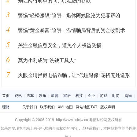
别让网络刷单的“坑”坑走您的存款
3
警惕“轻松赚钱”陷阱：退休阿姨险沦为犯罪帮凶
4
警惕“黄金暴富”陷阱：温情骗局背后的资金收割术
5
关注金融信息安全，避免个人权益受损
6
莫为小利成为“洗钱工具人”
7
火眼金睛拦截电信诈骗，让“代理退保”花招无处遁形
首页
|
资讯
|
汽车
|
娱乐
|
教育
|
家居
|
科技
|
企业
|
游戏
|
时尚
|
购物
|
理财
|
关于我们
-
联系我们
-
XML地图
-
网站地图
TXT
-
版权声明
Copyright © 2006-2019 http://www.odcjw.cn 粤都财经网版权所有
如果您发现本网站上有侵犯您的合法权益的内容，请联系我们，本网站将立即予以删
除！