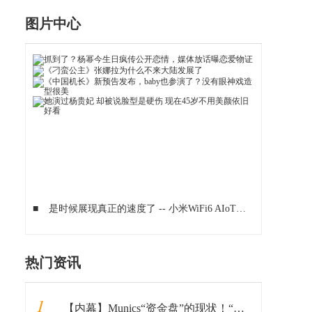
图片中心
■
是时候展现真正的速度了 -- 小米WiFi6 AIoT路由器AX3600评测
热门资讯
1
【内幕】Munics“资金盘”的现状！“韭菜们”坐稳了