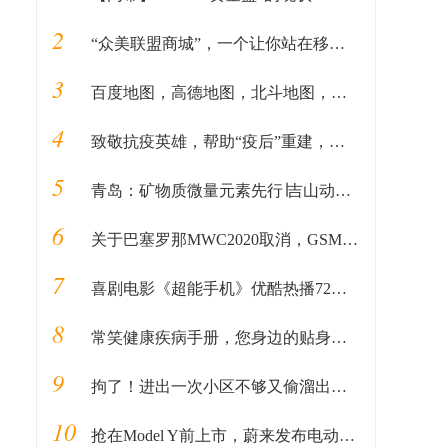
2
“众美联盟商城”，一个让你站在移动互联网风口上的机会
3
百度地图，高德地图，北斗地图，使用比较
4
致敬抗疫英雄，帮助“疫后”重建，舒达床垫向武汉再捐65万元！
5
青岛：矿物质微量元素先行∣吉山动力元素获认可
6
关于巴塞罗那MWC2020取消，GSMA的CEO有话说
7
喜剧电影《超能手机》优酷热播72小时燃爆各大榜单
8
常笑健康疾病手册，您身边的贴身医疗顾问
9
拘了！进出一次小区不够又偷溜出去，齐市男子遇劝阻摔坏工作人员手机
10
抢在Model Y前上市，蔚来发布电动轿跑SUV EC6