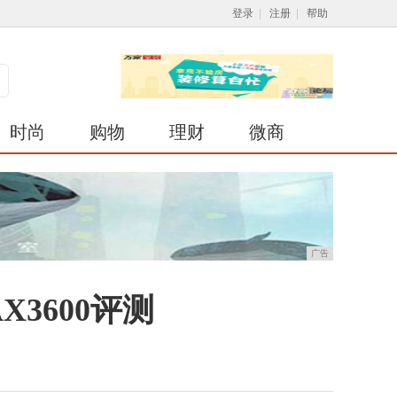
登录
|
注册
|
帮助
时尚
购物
理财
微商
广告
X3600评测