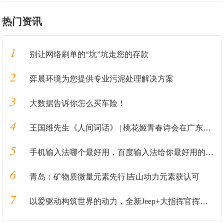
热门资讯
1
别让网络刷单的“坑”坑走您的存款
2
弈晨环境为您提供专业污泥处理解决方案
3
大数据告诉你怎么买车险！
4
王国维先生《人间词话》 | 桃花姬青春诗会在广东区开展
5
手机输入法哪个最好用，百度输入法给你最好用的输入法全新体验
6
青岛：矿物质微量元素先行∣吉山动力元素获认可
7
以爱驱动构筑世界的动力，全新Jeep+大指挥官挥洒上市