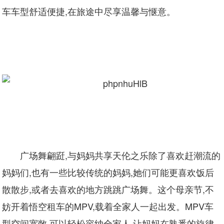
车车型舒适便捷,在旅途中尽享温馨与惬意。
广场舞翩跹,与妈妈共享天伦之乐除了喜欢赶潮流的
妈妈们,也有一些比较传统的妈妈,她们可能更喜欢饭后
散散步,或者去喜欢的地方跳跳广场舞。这个母亲节,不
妨开着悟空租车的MPV,载着全家人一起出发。MPV车
型空间宽敞,可以轻松容纳全家人,让妈妈在熟悉的旋律