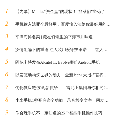
1
【内幕】Munics“资金盘”的现状！“韭菜们”坐稳了
2
手机输入法哪个最好用，百度输入法给你最好用的输入法全新体验
3
平潭海鲜名菜 | 藏在钉螺里的平潭市井味道
4
疫情阻隔下的重逢 红人装用爱守护承诺——红人装敬老院公益特别活动
5
阿尔卡特发布Alcatel 1x Evolve廉价Android手机
6
以爱驱动构筑世界的动力，全新Jeep+大指挥官挥洒上市
7
优化供应链·实现新供给——雷允上集团与你相约2020西鼎会
8
小米手机1秒开启这个功能，录音秒变文字！网友：简直是会议神器
9
你会玩手机不一定知道的25个智能手机操作技巧