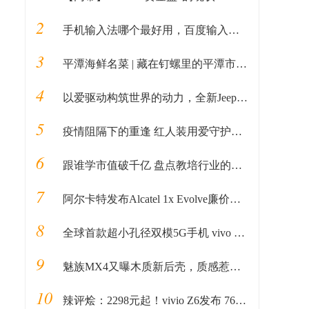
2
手机输入法哪个最好用，百度输入法给你最好用的输入法全新体验
3
平潭海鲜名菜 | 藏在钉螺里的平潭市井味道
4
以爱驱动构筑世界的动力，全新Jeep+大指挥官挥洒上市
5
疫情阻隔下的重逢 红人装用爱守护承诺——红人装敬老院公益特别活动
6
跟谁学市值破千亿 盘点教培行业的三次浪潮
7
阿尔卡特发布Alcatel 1x Evolve廉价Android手机
8
全球首款超小孔径双模5G手机 vivo X30外观揭晓
9
魅族MX4又曝木质新后壳，质感惹人眼球
10
辣评烩：2298元起！vivio Z6发布 765G+5000mAh+4800万四摄