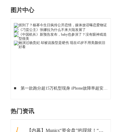
图片中心
■
第一款跑分超15万机型现身 iPhone故障率超安卓
■
三星20
热门资讯
1
【内幕】Munics“资金盘”的现状！“韭菜们”坐稳了