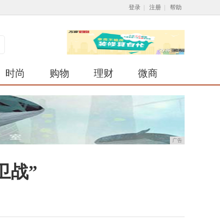
登录
|
注册
|
帮助
时尚
购物
理财
微商
广告
卫战”