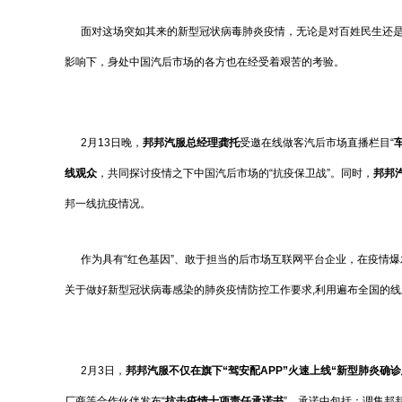
面对这场突如其来的新型冠状病毒肺炎疫情，无论是对百姓民生还是
影响下，身处中国汽后市场的各方也在经受着艰苦的考验。
2月13日晚，
邦邦汽服总经理龚托
受邀在线做客汽后市场直播栏目“
线观众
，共同探讨疫情之下中国汽后市场的“抗疫保卫战”。同时，
邦邦
邦一线抗疫情况。
作为具有“红色基因”、敢于担当的后市场互联网平台企业，在疫情爆
关于做好新型冠状病毒感染的肺炎疫情防控工作要求,利用遍布全国的
2月3日，
邦邦汽服不仅在旗下“驾安配APP”火速上线
“新型肺炎确
厂商等合作伙伴发布“
抗击疫情十项责任承诺书
”，承诺中包括：调集邦