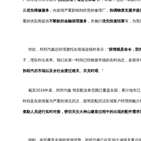
及
优先
维修
服务
；向疫情严重影响到经营的修理厂，
协调物资支援
并提
重的供应商提供
不断款的金融保理服务
，并施行
优先快速结算
等，为受
对此，邦邦汽服总经理龚托在现场连线时表示：“
疫情就是命令，防
子，理应作出表率。我们在第一时间已经根据市场的实时动态，多措并
协助汽后市场以及全社会渡过难关、共克时艰
。”
截至2019年底，邦邦汽服·驾安配业务范围已覆盖全国，累计地市已达
特别是在疫情最为严重的湖北武汉，据驾安配武汉区域客户经理闵巍介
查勘人员进行实时对接，密切关注火神山建造过程中的出现的配件需求
同时，依托覆盖全国的资源优势，邦邦汽服已在其36个省级及重点区