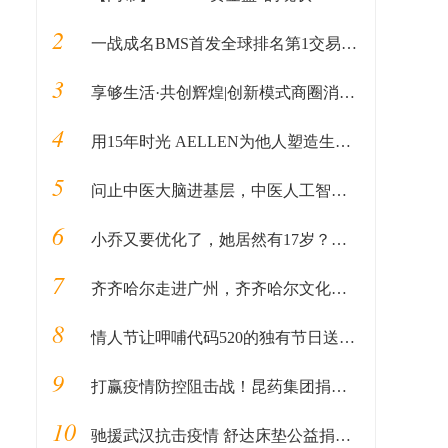
2
一战成名BMS首发全球排名第1交易所，亮剑全球加密货币
3
享够生活·共创辉煌|创新模式商圈消费O2O项目发布会！
4
用15年时光 AELLEN为他人塑造生活之美
5
问止中医大脑进基层，中医人工智能“社区爱心义诊行”
6
小乔又要优化了，她居然有17岁？玩家：看看我们大乔吧
7
齐齐哈尔走进广州，齐齐哈尔文化旅游展览会三大展区展现鹤城冬韵
8
情人节让呷哺代码520的独有节日送礼守护你
9
打赢疫情防控阻击战！昆药集团捐赠300万现金及急需药品物资支援抗击疫情
10
驰援武汉抗击疫情 舒达床垫公益捐献物资今日发车