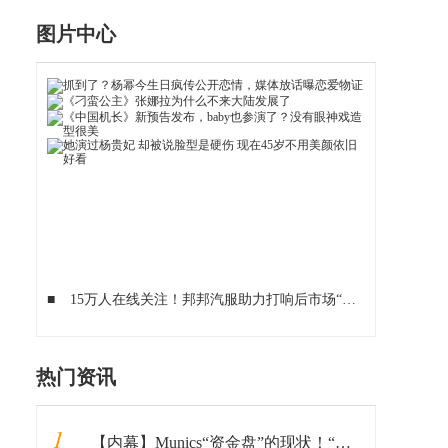
图片中心
■
15万人在线关注！邦邦汽服助力打响后市场“抗疫保卫战”
■
热门资讯
1
【内幕】Munics“资金盘”的现状！“韭菜们”坐稳了