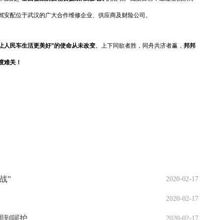
驾安配位于武汉的广大合作维修企业、供应商及财险公司。
“让人民车生活更美好”的使命从未改变
。上下同欲者胜，同舟共济者赢，
邦邦
渡难关！
战”
2020-02-17
2020-02-17
周到呵护
2020-02-17