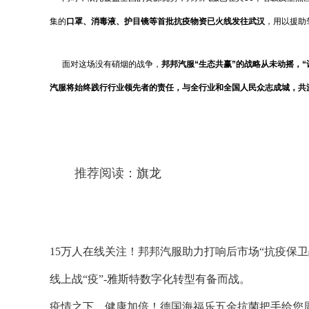
集的
口罩、消毒液、护目镜等首批抗疫物资
已火线发往武汉
，用以援助
面对这场没有硝烟的战争，
邦邦汽服“生态共赢”的战略从未动摇，
汽服将始终
践行行业领先者的责任，
与全行业和全国人民众志成城，共
推荐阅读：
旗龙
15万人在线关注！邦邦汽服助力打响后市场“抗疫保卫
线上战“疫”-雅斯特数字化转型有备而战。
疫情之下，健康加倍！德国海福乐五金抗菌把手给您