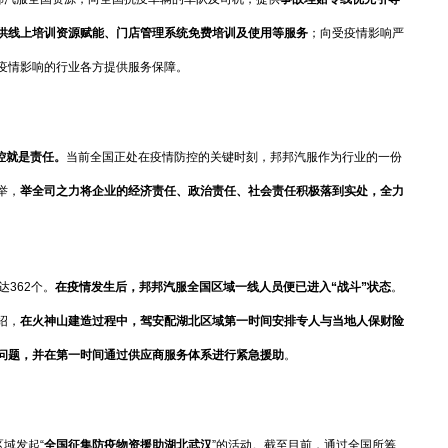
供线上培训资源赋能
、
门店管理系统免费培训及使用等服务
；向受疫情影响严
疫情影响的行业各方提供服务保障。
控就是责任。
当前全国正处在疫情防控的关键时刻，邦邦汽服作为行业的一份
举，
举全司之力将
企业
的
经济责任、政治责任、社会责任
积极落到实处，全力
362个。
在疫情发生后，邦邦汽服全国区域一线人员便已进入“战斗”状态
。
绍，
在火神山建造过程中，驾安配湖北区域第一时间安排专人与当地人保财险
问题，并在第一时间通过供应商服务体系进行紧急援助
。
域发起“
全国征集防疫物资援助湖北武汉
”的活动。截至目前，通过全国所筹