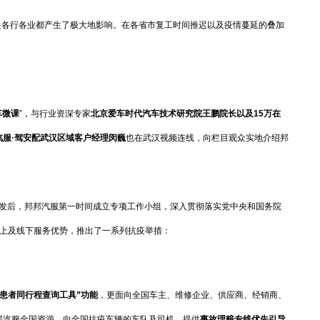
各行各业都产生了极大地影响。在各省市复工时间推迟以及疫情蔓延的叠加
车微课
”，与行业资深专家
北京爱车时代汽车技术研究院王鹏院长
以及15万在
汽服·驾安配武汉区域客户经理闵巍
也在武汉视频连线，向栏目观众实地介绍邦
发后，邦邦汽服第一时间成立专项工作小组，深入贯彻落实党中央和国务院
线上及线下服务优势，推出了一系列抗疫举措：
诊患者同行程查询工具”
功能
，更面向全国车主、维修企业、供应商、经销商、
邦汽服全国资源，向全国抗疫车辆的车队及司机，提供
事故理赔专线
优先引导