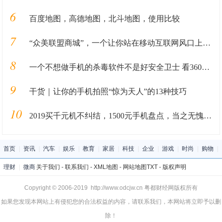
6
百度地图，高德地图，北斗地图，使用比较
7
“众美联盟商城”，一个让你站在移动互联网风口上的机会
8
一个不想做手机的杀毒软件不是好安全卫士 看360击穿小米性价比
9
干货｜让你的手机拍照“惊为天人”的13种技巧
10
2019买千元机不纠结，1500元手机盘点，当之无愧的性价比之王！
首页
|
资讯
|
汽车
|
娱乐
|
教育
|
家居
|
科技
|
企业
|
游戏
|
时尚
|
购物
|
理财
|
微商
关于我们
-
联系我们
-
XML地图
-
网站地图
TXT
-
版权声明
Copyright © 2006-2019 http://www.odcjw.cn 粤都财经网版权所有
如果您发现本网站上有侵犯您的合法权益的内容，请联系我们，本网站将立即予以删
除！