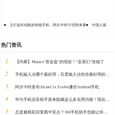
■
主打超长续航的智能手机，阿尔卡特5V强势来袭
■
中国人最爱手机屏幕尺寸是它！5寸非主流
热门资讯
1
【内幕】Munics“资金盘”的现状！“韭菜们”坐稳了
2
手机输入法哪个最好用，百度输入法给你最好用的输入法全新体验
3
阿尔卡特发布Alcatel 1x Evolve廉价Android手机
4
华为手机语音助手原来隐藏这么多实用功能！现在知道，还不算太晚
5
总是被精彩回复戳中笑点？360手机助手也能让你秒变神回复