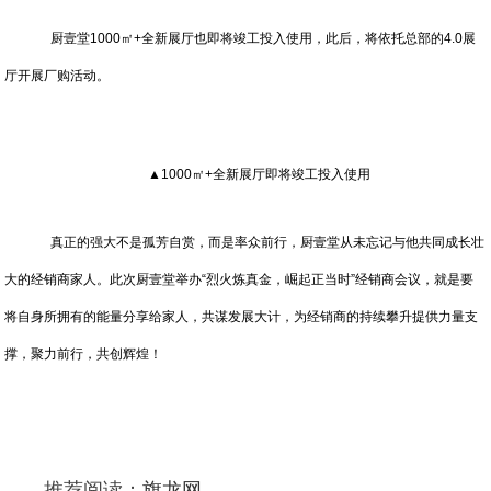
厨壹堂1000㎡+全新展厅也即将竣工投入使用，此后，将依托总部的4.0展
厅开展厂购活动。
▲1000㎡+全新展厅即将竣工投入使用
真正的强大不是孤芳自赏，而是率众前行，厨壹堂从未忘记与他共同成长壮
大的经销商家人。此次厨壹堂举办“烈火炼真金，崛起正当时”经销商会议，就是要
将自身所拥有的能量分享给家人，共谋发展大计，为经销商的持续攀升提供力量支
撑，聚力前行，共创辉煌！
推荐阅读：
旗龙网