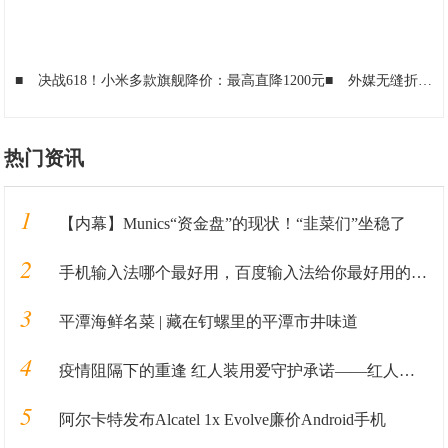
■
决战618！小米多款旗舰降价：最高直降1200元
■
外媒无缝折叠+超薄5G手机华为MateX到底是一个多强大的对手
热门资讯
1
【内幕】Munics“资金盘”的现状！“韭菜们”坐稳了
2
手机输入法哪个最好用，百度输入法给你最好用的输入法全新体验
3
平潭海鲜名菜 | 藏在钉螺里的平潭市井味道
4
疫情阻隔下的重逢 红人装用爱守护承诺——红人装敬老院公益特别活动
5
阿尔卡特发布Alcatel 1x Evolve廉价Android手机