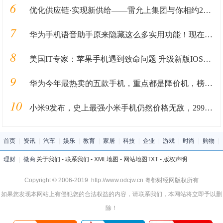
6
优化供应链·实现新供给——雷允上集团与你相约2020西鼎会
7
华为手机语音助手原来隐藏这么多实用功能！现在知道，还不算太晚
8
美国IT专家：苹果手机遇到致命问题 升级新版IOS后没法连网
9
华为今年最热卖的五款手机，重点都是降价机，榜首让人意外！
10
小米9发布，史上最强小米手机仍然价格无敌，2999元起
首页
|
资讯
|
汽车
|
娱乐
|
教育
|
家居
|
科技
|
企业
|
游戏
|
时尚
|
购物
|
理财
|
微商
关于我们
-
联系我们
-
XML地图
-
网站地图
TXT
-
版权声明
Copyright © 2006-2019 http://www.odcjw.cn 粤都财经网版权所有
如果您发现本网站上有侵犯您的合法权益的内容，请联系我们，本网站将立即予以删
除！