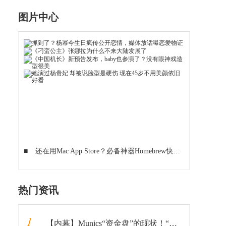
图片中心
■
还在用Mac App Store？必备神器Homebrew快来看
■
安卓AP
热门资讯
1
【内幕】Munics“资金盘”的现状！“韭菜们”坐稳了