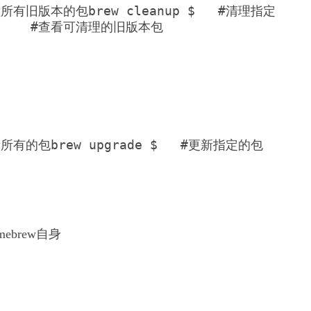
#清理所有旧版本的包brew cleanup $
   #清理指定
       #查看可清理的旧版本包 
更新所有的包brew upgrade $
   #更新指定的包 
ebrew自身