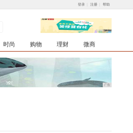
登录
|
注册
|
帮助
时尚
购物
理财
微商
广告