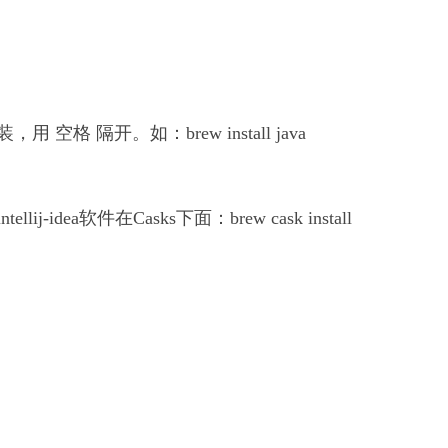
格 隔开。如：brew install java
idea软件在Casks下面：brew cask install