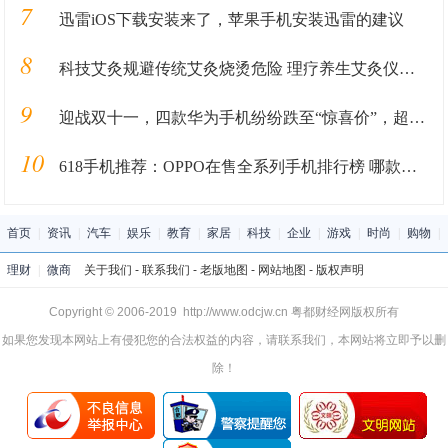
7
迅雷iOS下载安装来了，苹果手机安装迅雷的建议
8
科技艾灸规避传统艾灸烧烫危险 理疗养生艾灸仪你值得拥有
9
迎战双十一，四款华为手机纷纷跌至“惊喜价”，超高性价比
10
618手机推荐：OPPO在售全系列手机排行榜 哪款更值得买？
首页
|
资讯
|
汽车
|
娱乐
|
教育
|
家居
|
科技
|
企业
|
游戏
|
时尚
|
购物
|
理财
|
微商
关于我们
-
联系我们
-
老版地图
-
网站地图
-
版权声明
Copyright © 2006-2019 http://www.odcjw.cn 粤都财经网版权所有
如果您发现本网站上有侵犯您的合法权益的内容，请联系我们，本网站将立即予以删
除！