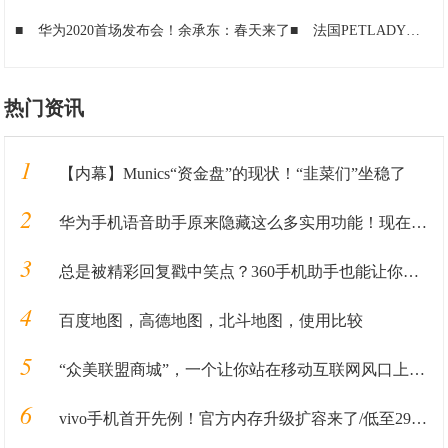
■
华为2020首场发布会！余承东：春天来了
■
法国PETLADY品牌发布Charming系列新品
热门资讯
1
【内幕】Munics“资金盘”的现状！“韭菜们”坐稳了
2
华为手机语音助手原来隐藏这么多实用功能！现在知道，还不算太晚
3
总是被精彩回复戳中笑点？360手机助手也能让你秒变神回复
4
百度地图，高德地图，北斗地图，使用比较
5
“众美联盟商城”，一个让你站在移动互联网风口上的机会
6
vivo手机首开先例！官方内存升级扩容来了/低至299元