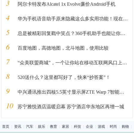
3
阿尔卡特发布Alcatel 1x Evolve廉价Android手机
4
华为手机语音助手原来隐藏这么多实用功能！现在知道，还不算太晚
5
总是被精彩回复戳中笑点？360手机助手也能让你秒变神回复
6
百度地图，高德地图，北斗地图，使用比较
7
“众美联盟商城”，一个让你站在移动互联网风口上的机会
8
520送什么？这里都写好了，快来“抄答案”！
9
中兴通讯推出四核5.5英寸显示屏ZTE Warp 7智能手机
10
苏宁雅悦酒店温暖启幕 苏宁酒店华东地区再增一城
首页
|
资讯
|
汽车
|
娱乐
|
教育
|
家居
|
科技
|
企业
|
游戏
|
时尚
|
购物
|