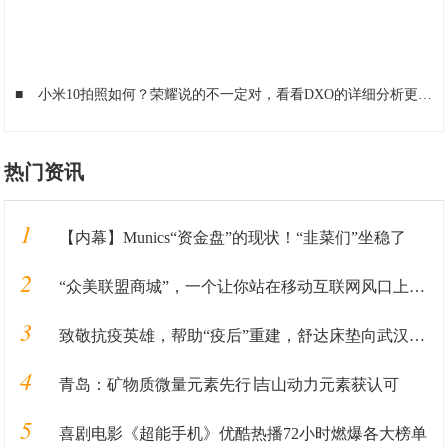
■
小米10拍照如何？荣耀说的不一定对，看看DXO的详细分析更公平
热门资讯
1
【内幕】Munics“资金盘”的现状！“韭菜们”坐稳了
2
“众美联盟商城”，一个让你站在移动互联网风口上的机会
3
致敬抗疫英雄，帮助“疫后”重建，舒达床垫向武汉再捐65万元！
4
青岛：矿物质微量元素先行∣吉山动力元素获认可
5
喜剧电影《超能手机》优酷热播72小时燃爆各大榜单